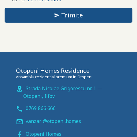
Trimite
Otopeni Homes Residence
Ansamblu rezidential premium in Otopeni
Strada Nicolae Grigorescu nr. 1
—
Otopeni
,
Ilfov
0769 866 666
vanzari@otopeni.homes
Otopeni Homes