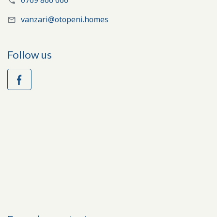
0769 866 666
vanzari@otopeni.homes
Follow us