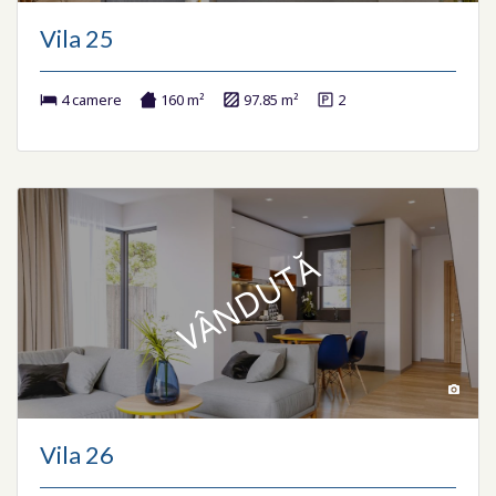
Vila 25
4 camere
160 m²
97.85 m²
2
VÂNDUTĂ
Vila 26