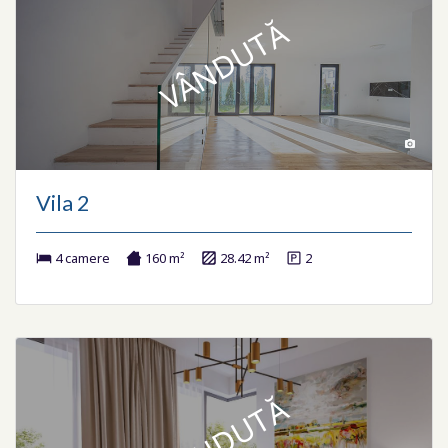
VÂNDUTĂ
Vila 2
4 camere
160 m²
28.42 m²
2
VÂNDUTĂ