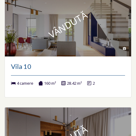
VÂNDUTĂ
Vila 10
4 camere
160 m²
28.42 m²
2