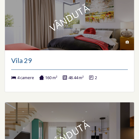
VÂNDUTĂ
Vila 29
4 camere
160 m²
48.44 m²
2
VÂNDUTĂ