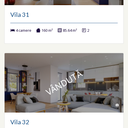
Vila 31
4 camere
160 m²
85.64 m²
2
VÂNDUTĂ
Vila 32