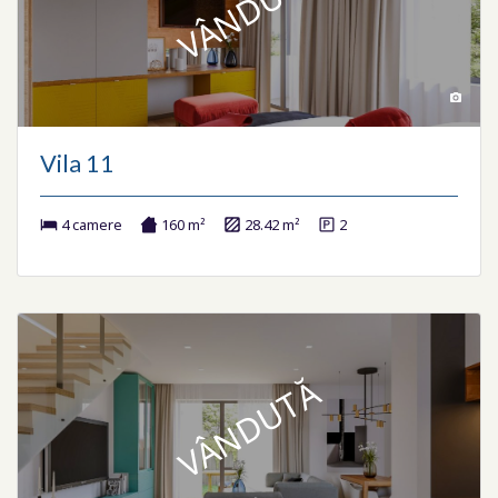
VÂNDUTĂ
Vila 11
4 camere
160 m²
28.42 m²
2
VÂNDUTĂ