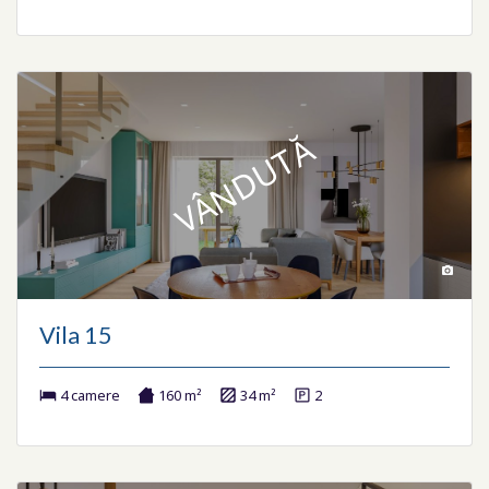
VÂNDUTĂ
Vila 15
4 camere
160 m²
34 m²
2