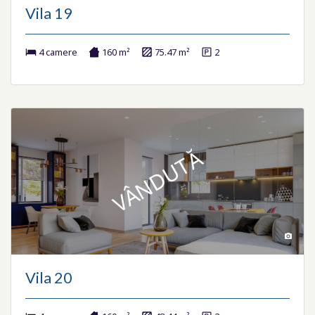
Vila 19
4 camere
160 m²
75.47 m²
2
VÂNDUTĂ
Vila 20