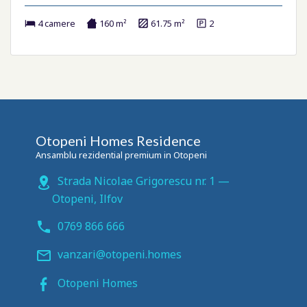
4 camere
160 m²
61.75 m²
2
Otopeni Homes Residence
Ansamblu rezidential premium in Otopeni
Strada Nicolae Grigorescu nr. 1
—
Otopeni
,
Ilfov
0769 866 666
vanzari@otopeni.homes
Otopeni Homes