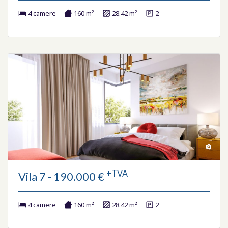
4 camere
160 m²
28.42 m²
2
+TVA
Vila 7 - 190.000 €
4 camere
160 m²
28.42 m²
2