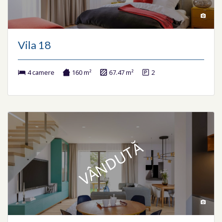
Vila 18
4 camere
160 m²
67.47 m²
2
VÂNDUTĂ