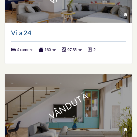
Vila 24
4 camere
160 m²
97.85 m²
2
VÂNDUTĂ