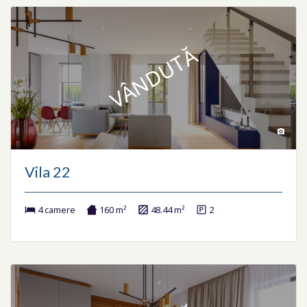
VÂNDUTĂ
Vila 22
4 camere
160 m²
48.44 m²
2