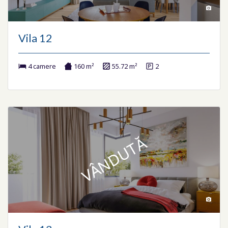
Vila 12
4 camere
160 m²
55.72 m²
2
VÂNDUTĂ