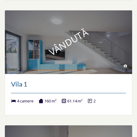
VÂNDUTĂ
Vila 1
4 camere
160 m²
61.14 m²
2