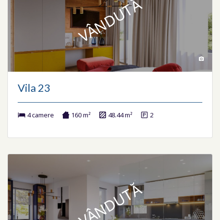
VÂNDUTĂ
Vila 23
4 camere
160 m²
48.44 m²
2
VÂNDUTĂ