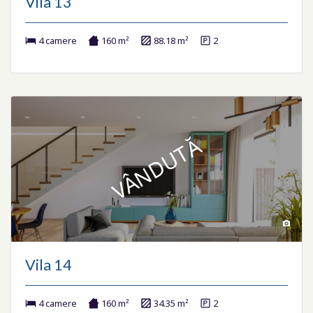
Vila 13
4 camere
160 m²
88.18 m²
2
VÂNDUTĂ
Vila 14
4 camere
160 m²
34.35 m²
2