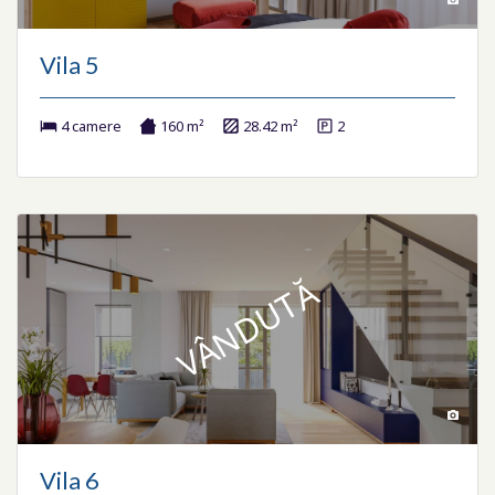
Vila 5
4 camere
160 m²
28.42 m²
2
VÂNDUTĂ
Vila 6