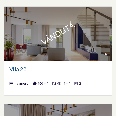
VÂNDUTĂ
Vila 28
4 camere
160 m²
48.44 m²
2