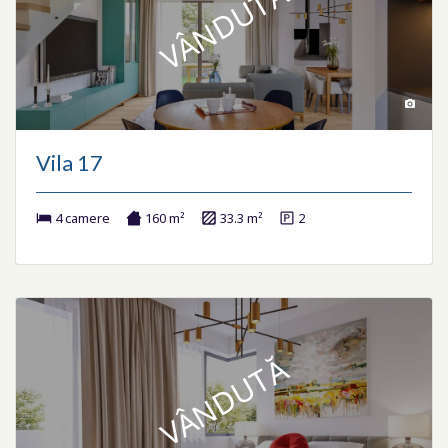
VÂNDUTĂ
Vila 17
4 camere
160 m²
33.3 m²
2
VÂNDUTĂ