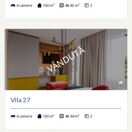
4 camere
160 m²
48.43 m²
2
VÂNDUTĂ
Vila 27
4 camere
160 m²
48.44 m²
2