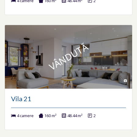
4 camere
160 m²
48.44 m²
2
VÂNDUTĂ
Vila 21
4 camere
160 m²
48.44 m²
2