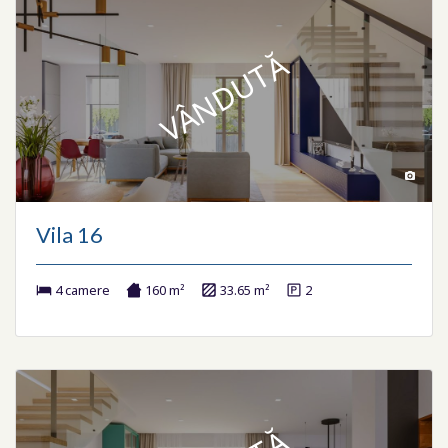
VÂNDUTĂ
Vila 16
4 camere
160 m²
33.65 m²
2