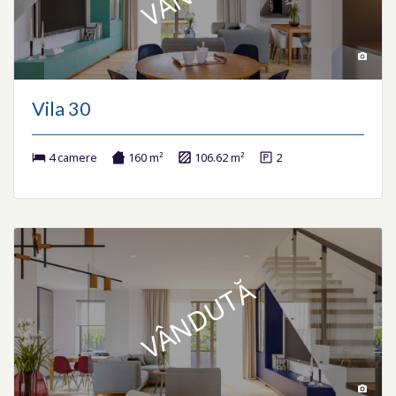
Vila 30
4 camere
160 m²
106.62 m²
2
VÂNDUTĂ