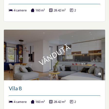
4 camere
160 m²
28.42 m²
2
VÂNDUTĂ
Vila 8
4 camere
160 m²
28.42 m²
2