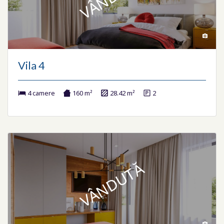
Vila 4
4 camere
160 m²
28.42 m²
2
VÂNDUTĂ