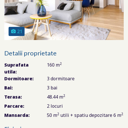
21
Detalii proprietate
2
Suprafata
160 m
utila:
Dormitoare:
3 dormitoare
Bai:
3 bai
2
Terasa:
48.44 m
Parcare:
2 locuri
2
2
Mansarda:
50 m
utili + spatiu depozitare 6 m