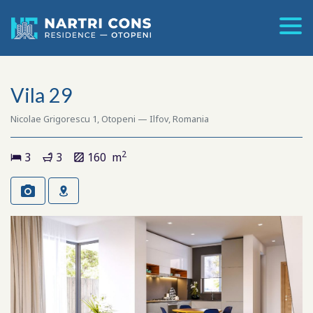
Vila 29
Nicolae Grigorescu 1, Otopeni
— Ilfov, Romania
2
3
3
160 m